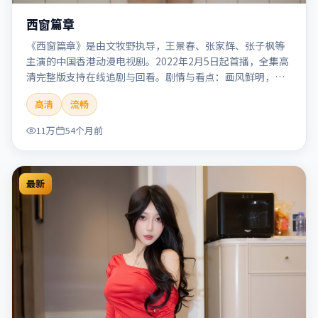
西窗篇章
《西窗篇章》是由文牧野执导，王景春、张家辉、张子枫等
主演的中国香港动漫电视剧。2022年2月5日起首播，全集高
清完整版支持在线追剧与回看。剧情与看点：画风鲜明，想
象力丰富，剧情适合青少年与动画爱好者。本片适合检索
高清
流畅
「西窗篇章」「文牧野」「动漫」「中国香港」「2022」
「2022-02-05上映」等关键词的影迷阅读简介与主创信息。
11万
54个月前
最新