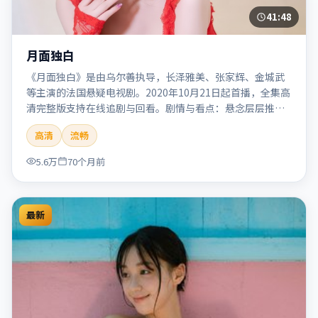
41:48
月面独白
《月面独白》是由乌尔善执导，长泽雅美、张家辉、金城武
等主演的法国悬疑电视剧。2020年10月21日起首播，全集高
清完整版支持在线追剧与回看。剧情与看点：悬念层层推
进，线索相互勾连，结局出人意料，适合推理爱好者。本片
高清
流畅
适合检索「月面独白」「乌尔善」「悬疑」「法国」
「2020」「2020-10-21上映」等关键词的影迷阅读简介与主
5.6万
70个月前
创信息。
最新