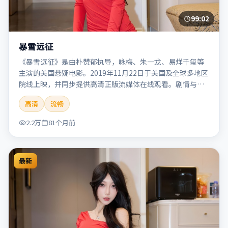
99:02
暴雪远征
《暴雪远征》是由朴赞郁执导，咏梅、朱一龙、易烊千玺等
主演的美国悬疑电影。2019年11月22日于美国及全球多地区
院线上映，并同步提供高清正版流媒体在线观看。剧情与看
点：悬念层层推进，线索相互勾连，结局出人意料，适合推
高清
流畅
理爱好者。本片适合检索「暴雪远征」「朴赞郁」「悬疑」
「美国」「2019」「2019-11-22上映」等关键词的影迷阅读
2.2万
81个月前
简介与主创信息。
最新