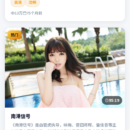
高清
流畅
片适合检索「南港列车」「贾樟柯」「犯罪」「韩国」
「2020」「2020-05-27上映」等关键词的影迷阅读简介与主
13万
75个月前
创信息。
热门
95:19
南港信号
《南港信号》是由管虎执导，咏梅、菅田将晖、雷佳音等主