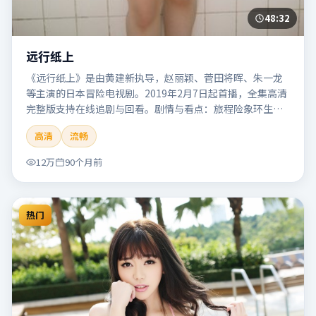
48:32
远行纸上
《远行纸上》是由黄建新执导，赵丽颖、菅田将晖、朱一龙
等主演的日本冒险电视剧。2019年2月7日起首播，全集高清
完整版支持在线追剧与回看。剧情与看点：旅程险象环生，
奇观与友情并行，带来沉浸式探险体验。本片适合检索「远
高清
流畅
行纸上」「黄建新」「冒险」「日本」「2019」「2019-02-
07上映」等关键词的影迷阅读简介与主创信息。
12万
90个月前
热门