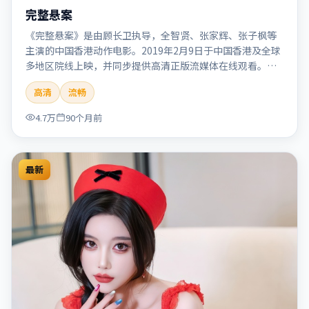
完整悬案
《完整悬案》是由顾长卫执导，全智贤、张家辉、张子枫等
主演的中国香港动作电影。2019年2月9日于中国香港及全球
多地区院线上映，并同步提供高清正版流媒体在线观看。剧
情与看点：动作场面密集，节奏明快，适合喜欢热血追缉与
高清
流畅
爆破场面的观众。本片适合检索「完整悬案」「顾长卫」
「动作」「中国香港」「2019」「2019-02-09上映」等关键
4.7万
90个月前
词的影迷阅读简介与主创信息。
最新