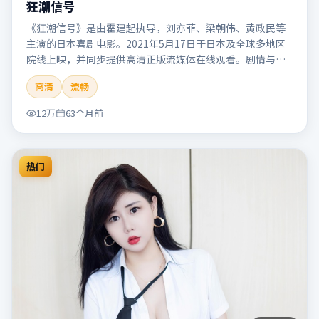
狂潮信号
《狂潮信号》是由霍建起执导，刘亦菲、梁朝伟、黄政民等
主演的日本喜剧电影。2021年5月17日于日本及全球多地区
院线上映，并同步提供高清正版流媒体在线观看。剧情与看
点：笑点自然生活化，轻松解压，适合全家或朋友一起观
高清
流畅
看。本片适合检索「狂潮信号」「霍建起」「喜剧」「日
本」「2021」「2021-05-17上映」等关键词的影迷阅读简介
12万
63个月前
与主创信息。
热门