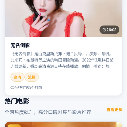
26:08
无名倒影
《无名倒影》是由克里斯托弗·诺兰执导，古天乐、廖凡、
艾米莉·布朗特等主演的韩国冒险动漫。2022年3月14日起
连载更新，番剧高清资源支持在线播放。剧情与看点：旅程
险象环生，奇观与友情并行，带来沉浸式探险体验。本片适
高清
流畅
合检索「无名倒影」「克里斯托弗·诺兰」「冒险」「韩
国」「2022」「2022-03-14上映」等关键词的影迷阅读简介
9.6万
53个月前
与主创信息。
热门电影
查看更多
全网热度飙升，高分口碑剧集与影片推荐