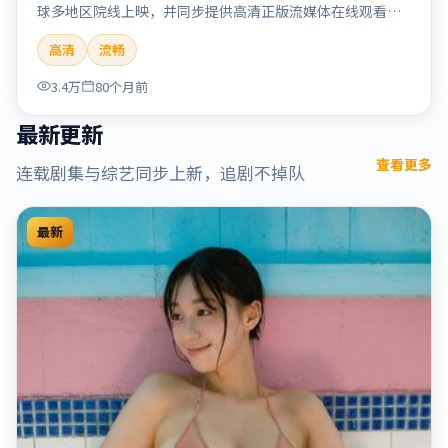
球多地区院线上映，并同步提供高清正版流媒体在线观看。
剧情与看点：情感细腻动人，人物关系真实可信，适合喜欢
高清
流畅
温情叙事的观众。本片适合检索「烈日晨星」「顾长卫」
「爱情」「美国」「2019」「2019-12-15上映」等关键词的
3.4万
80个月前
影迷阅读简介与主创信息。
最新更新
查看更多
连载剧集与综艺同步上新，追剧不掉队
最新