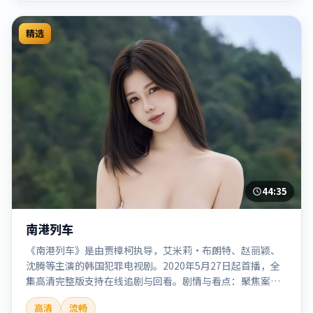
精选
44:35
南港列车
《南港列车》是由贾樟柯执导，艾米莉·布朗特、赵丽颖、
沈腾等主演的韩国犯罪电视剧。2020年5月27日起首播，全
集高清完整版支持在线追剧与回看。剧情与看点：聚焦案件
与人性灰色地带，张力十足，兼具社会观察与戏剧冲突。本
高清
流畅
片适合检索「南港列车」「贾樟柯」「犯罪」「韩国」