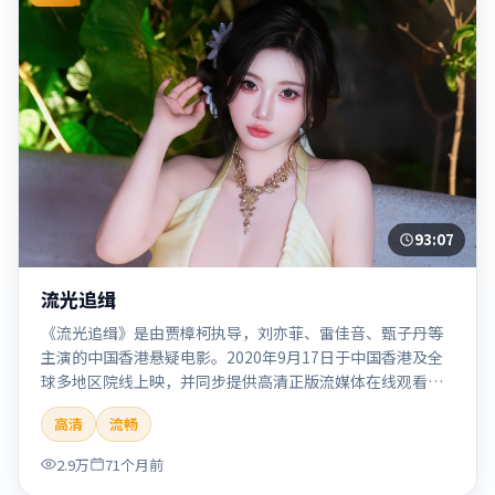
93:07
流光追缉
《流光追缉》是由贾樟柯执导，刘亦菲、雷佳音、甄子丹等
主演的中国香港悬疑电影。2020年9月17日于中国香港及全
球多地区院线上映，并同步提供高清正版流媒体在线观看。
剧情与看点：悬念层层推进，线索相互勾连，结局出人意
高清
流畅
料，适合推理爱好者。本片适合检索「流光追缉」「贾樟
柯」「悬疑」「中国香港」「2020」「2020-09-17上映」等
2.9万
71个月前
关键词的影迷阅读简介与主创信息。