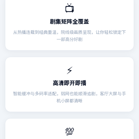
📺
剧集矩阵全覆盖
从热播连载到经典重温，院线级画质呈现，让你轻松锁定下
一部高分好剧
⚡
高清即开即播
智能缓冲与多码率适配，弱网也能顺滑追剧，客厅大屏与手
机小屏都清晰
💯