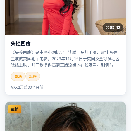
99:42
失控回廊
《失控回廊》是由冯小刚执导，沈腾、易烊千玺、雷佳音等
主演的英国犯罪电影。2023年11月16日于英国及全球多地区
院线上映，并同步提供高清正版流媒体在线观看。剧情与看
点：聚焦案件与人性灰色地带，张力十足，兼具社会观察与
高清
流畅
戏剧冲突。本片适合检索「失控回廊」「冯小刚」「犯罪」
「英国」「2023」「2023-11-16上映」等关键词的影迷阅读
5.2万
33个月前
简介与主创信息。
最新