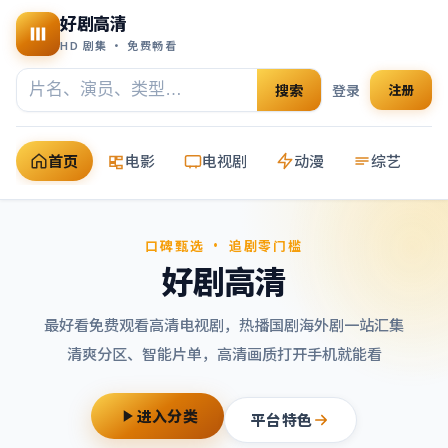
好剧高清
HD 剧集 · 免费畅看
搜索
登录
注册
首页
电影
电视剧
动漫
综艺
口碑甄选 · 追剧零门槛
好剧高清
最好看免费观看高清电视剧
，热播国剧海外剧一站汇集
清爽分区、智能片单，高清画质打开手机就能看
进入分类
平台特色