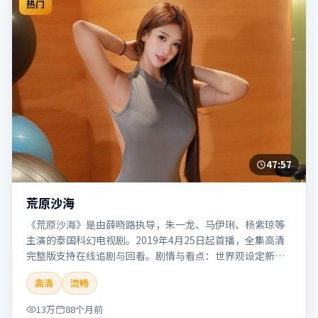
热门
47:57
荒原沙海
《荒原沙海》是由薛晓路执导，朱一龙、马伊琍、杨紫琼等
主演的泰国科幻电视剧。2019年4月25日起首播，全集高清
完整版支持在线追剧与回看。剧情与看点：世界观设定新
颖，视觉奇观与哲思并存，探讨科技与人性的边界。本片适
高清
流畅
合检索「荒原沙海」「薛晓路」「科幻」「泰国」「2019」
「2019-04-25上映」等关键词的影迷阅读简介与主创信息。
13万
88个月前