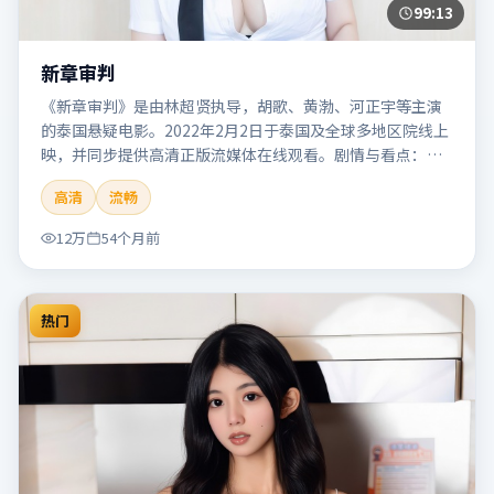
99:13
新章审判
《新章审判》是由林超贤执导，胡歌、黄渤、河正宇等主演
的泰国悬疑电影。2022年2月2日于泰国及全球多地区院线上
映，并同步提供高清正版流媒体在线观看。剧情与看点：悬
念层层推进，线索相互勾连，结局出人意料，适合推理爱好
高清
流畅
者。本片适合检索「新章审判」「林超贤」「悬疑」「泰
国」「2022」「2022-02-02上映」等关键词的影迷阅读简介
12万
54个月前
与主创信息。
热门