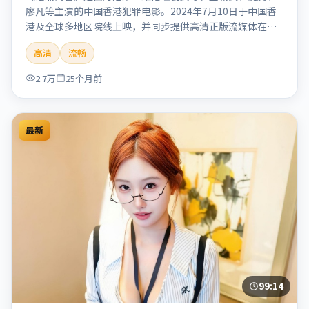
廖凡等主演的中国香港犯罪电影。2024年7月10日于中国香
港及全球多地区院线上映，并同步提供高清正版流媒体在线
观看。剧情与看点：聚焦案件与人性灰色地带，张力十足，
高清
流畅
兼具社会观察与戏剧冲突。本片适合检索「暗涌寓言」「丹
尼斯·维伦纽瓦」「犯罪」「中国香港」「2024」「2024-
2.7万
25个月前
07-10上映」等关键词的影迷阅读简介与主创信息。
最新
99:14