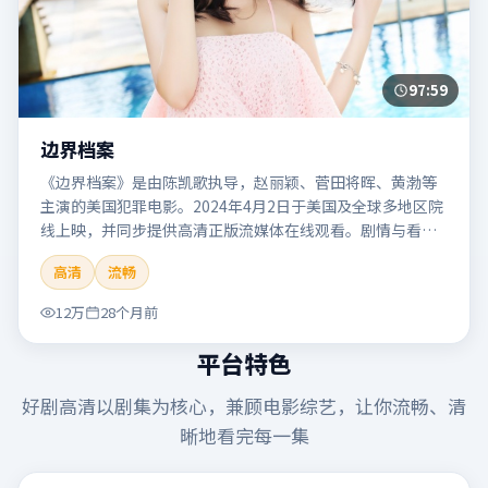
97:59
边界档案
《边界档案》是由陈凯歌执导，赵丽颖、菅田将晖、黄渤等
主演的美国犯罪电影。2024年4月2日于美国及全球多地区院
线上映，并同步提供高清正版流媒体在线观看。剧情与看
点：聚焦案件与人性灰色地带，张力十足，兼具社会观察与
高清
流畅
戏剧冲突。本片适合检索「边界档案」「陈凯歌」「犯罪」
「美国」「2024」「2024-04-02上映」等关键词的影迷阅读
12万
28个月前
简介与主创信息。
平台特色
好剧高清
以剧集为核心，兼顾电影综艺，让你流畅、清
晰地看完每一集