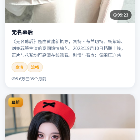
99:23
无名幕后
《无名幕后》是由黄建新执导，凯特·布兰切特、杨紫琼、
刘亦菲等主演的泰国惊悚综艺。2023年9月10日档期上线，
正片与花絮均可高清在线观看。剧情与看点：氛围压迫感
强，节奏紧张，适合追求刺激观影体验的观众。本片适合检
高清
流畅
索「无名幕后」「黄建新」「惊悚」「泰国」「2023」
「2023-09-10上映」等关键词的影迷阅读简介与主创信息。
5.6万
35个月前
最新