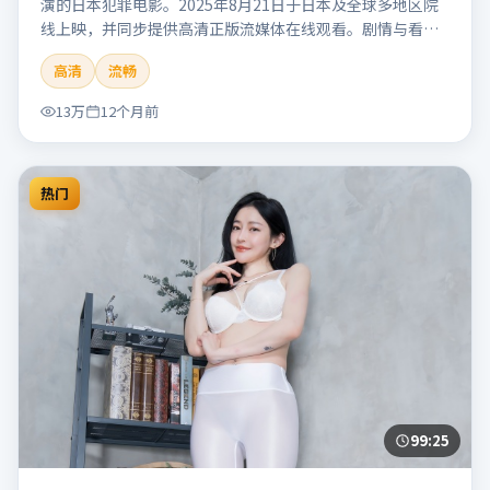
演的日本犯罪电影。2025年8月21日于日本及全球多地区院
线上映，并同步提供高清正版流媒体在线观看。剧情与看
点：聚焦案件与人性灰色地带，张力十足，兼具社会观察与
高清
流畅
戏剧冲突。本片适合检索「南港信号」「管虎」「犯罪」
「日本」「2025」「2025-08-21上映」等关键词的影迷阅读
13万
12个月前
简介与主创信息。
热门
99:25