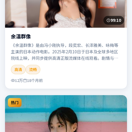
99:10
余温群像
《余温群像》是由冯小刚执导，段奕宏、长泽雅美、咏梅等
主演的日本动作电影。2025年2月10日于日本及全球多地区
院线上映，并同步提供高清正版流媒体在线观看。剧情与看
点：动作场面密集，节奏明快，适合喜欢热血追缉与爆破场
高清
流畅
面的观众。本片适合检索「余温群像」「冯小刚」「动作」
「日本」「2025」「2025-02-10上映」等关键词的影迷阅读
12万
18个月前
简介与主创信息。
热门